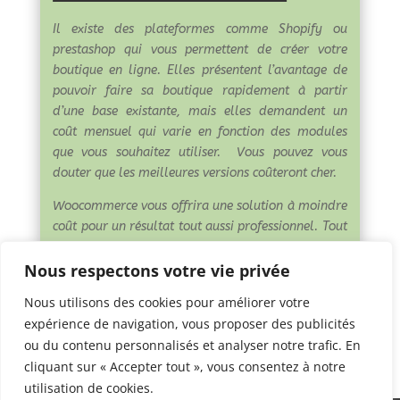
Il existe des plateformes comme Shopify ou
prestashop qui vous permettent de créer votre
boutique en ligne. Elles présentent l’avantage de
pouvoir faire sa boutique rapidement à partir
d’une base existante, mais elles demandent un
coût mensuel qui varie en fonction des modules
que vous souhaitez utiliser. Vous pouvez vous
douter que les meilleures versions coûteront cher.
Woocommerce vous offrira une solution à moindre
coût pour un résultat tout aussi professionnel. Tout
sera personnalisable : page de présentation du
Nous respectons votre vie privée
produit, catégories de produit, méthodes et zones
de livraison, gestion du panier de commande, des
Nous utilisons des cookies pour améliorer votre
prix et des promotions, la gestion de stock, les
expérience de navigation, vous proposer des publicités
différents moyens de paiment et le paiement
ou du contenu personnalisés et analyser notre trafic. En
sécurisé pour les cartes bancaires, etc.
cliquant sur « Accepter tout », vous consentez à notre
utilisation de cookies.